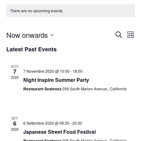
There are no upcoming events.
Event
Ev
Now onwards
Search
List
Sear
Select
Vi
and
Latest Past Events
date.
Na
View
Navig
NOV
7
7 Novembre 2020 @ 10:00
-
18:00
2020
Night Inspire Summer Party
Restaurant Seabreez
206 South Marion Avenue,, California
SET
6
6 Settembre 2020 @ 09:30
-
20:30
2020
Japanese Street Food Festival
Restaurant Seabreez
206 South Marion Avenue,, California