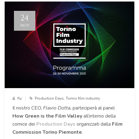
24
NOV
fly
Production Days
,
Torino film industry
Il nostro CEO,
Flavio Dotta
, parteciperà al panel
How Green is the Film Valley
all’interno della
cornice dei
Production Days
organizzati dalla
Film
Commission Torino Piemonte
.