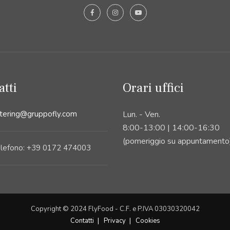
atti
Orari uffici
tering@gruppofly.com
Lun. - Ven.
8:00-13:00 | 14:00-16:30
(pomeriggio su appuntamento
lefono: +39 0172 474003
Copyright © 2024 FlyFood - C.F. e P.IVA 03030320042
Contatti
Privacy
Cookies